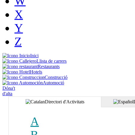
W
X
Y
Z
Inici
Llista de carrers
Restaurants
Hotels
Construcció
Automoció
Dóna't
d'alta
Directori d'Activitats
A
B