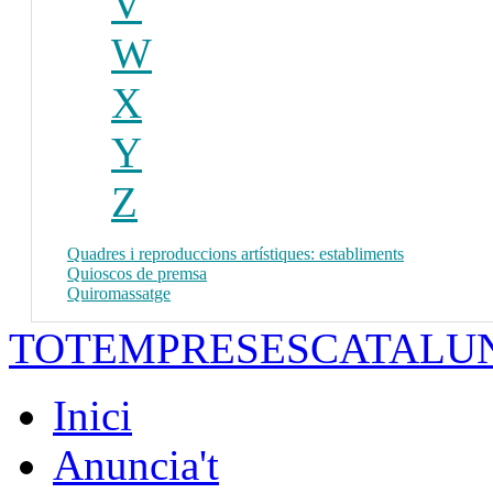
V
W
X
Y
Z
Quadres i reproduccions artístiques: establiments
Quioscos de premsa
Quiromassatge
TOTEMPRESESCATALU
Inici
Anuncia't