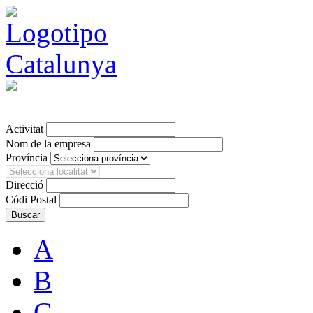
Ver en Castellano
Activitat
Nom de la empresa
Província
Direcció
Códi Postal
A
B
C