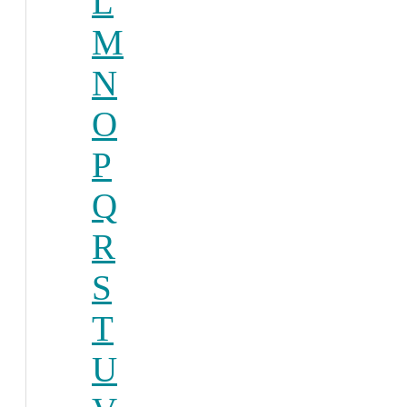
L
M
N
O
P
Q
R
S
T
U