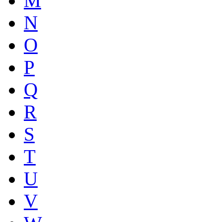
M
N
O
P
Q
R
S
T
U
V