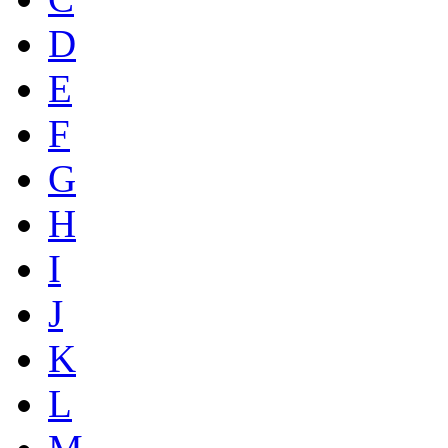
D
E
F
G
H
I
J
K
L