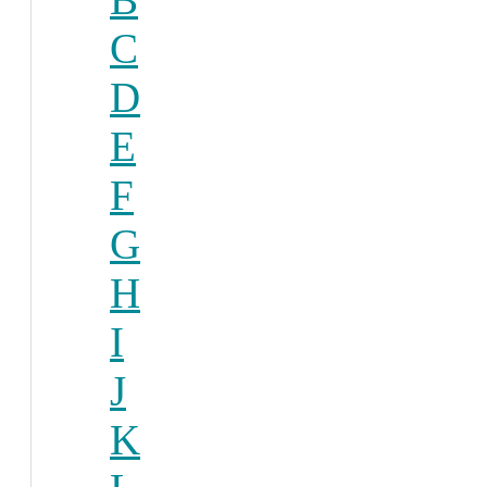
C
D
E
F
G
H
I
J
K